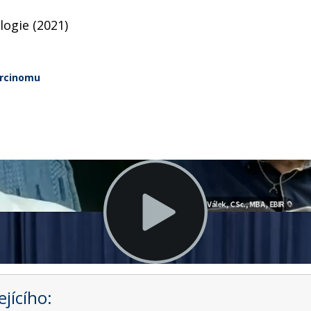
logie (2021)
arcinomu
jícího: