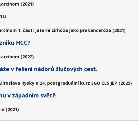
karcinom (2021)
mu
rcinom 1. část: Jaterní cirhóza jako prekanceróza (2021)
vzniku HCC?
karcinom (2022)
že v řešení nádorů žlučových cest.
Miroslava Rysky a 24. postgraduální kurz SGO ČLS JEP (2025)
mu v západním světě
ie (2021)