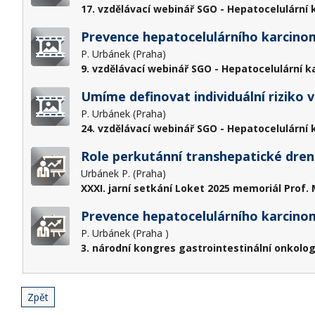
17. vzdělávací webinář SGO - Hepatocelulární 
Prevence hepatocelulárního karcino
P. Urbánek (Praha)
9. vzdělávací webinář SGO - Hepatocelulární ka
Umíme definovat individuální riziko 
P. Urbánek (Praha)
24. vzdělávací webinář SGO - Hepatocelulární 
Role perkutánní transhepatické drená
Urbánek P. (Praha)
XXXI. jarní setkání Loket 2025 memoriál Prof. 
Prevence hepatocelulárního karcino
P. Urbánek (Praha )
3. národní kongres gastrointestinální onkolog
Zpět