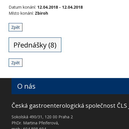
Datum konání:
12.04.2018 - 12.04.2018
Místo konání:
Zbiroh
Zpět
Přednášky (8)
Zpět
O nás
Česká gastroenterologická společnost ČLS 
Sokolská 490/31, 120 00 Praha 2
PhDr. Martina Pfeiferová,
mob.: 604 898 604,