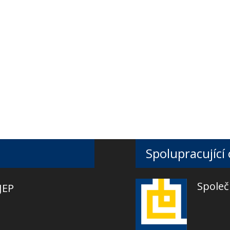
Spolupracující
Společ
JEP