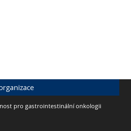
 organizace
nost pro gastrointestinální onkologii