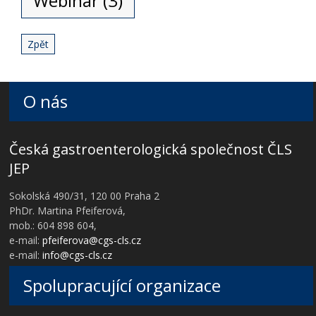
Webinář (3)
Zpět
O nás
Česká gastroenterologická společnost ČLS
JEP
Sokolská 490/31, 120 00 Praha 2
PhDr. Martina Pfeiferová,
mob.: 604 898 604,
e-mail:
pfeiferova@cgs-cls.cz
e-mail:
info@cgs-cls.cz
Spolupracující organizace