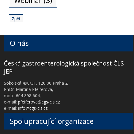
Webinář (3)
Zpět
O nás
Česká gastroenterologická společnost ČLS
JEP
Sokolská 490/31, 120 00 Praha 2
PhDr. Martina Pfeiferová,
mob.: 604 898 604,
e-mail:
pfeiferova@cgs-cls.cz
e-mail:
info@cgs-cls.cz
Spolupracující organizace