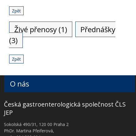
Zpět
Živé přenosy (1)
Přednášky
(3)
Zpět
O nás
Česká gastroenterologická společnost ČLS
JEP
Sokolská 490/31, 120 00 Praha 2
PhDr. Martina Pfeiferová,